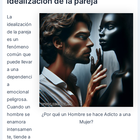
Idealización de la pareja
La
idealización
de la pareja
es un
fenómeno
común que
puede llevar
a una
dependenci
a
emocional
peligrosa.
Cuando un
¿Por qué un Hombre se hace Adicto a una
hombre se
Mujer?
enamora
intensamen
te, tiende a